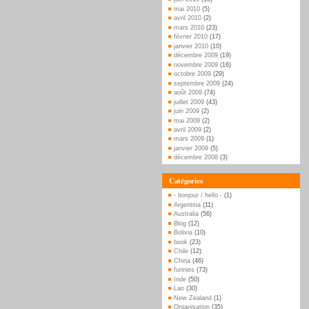
mai 2010
(5)
avril 2010
(2)
mars 2010
(23)
février 2010
(17)
janvier 2010
(10)
décembre 2009
(19)
novembre 2009
(16)
octobre 2009
(29)
septembre 2009
(24)
août 2009
(74)
juillet 2009
(43)
juin 2009
(2)
mai 2009
(2)
avril 2009
(2)
mars 2009
(1)
janvier 2009
(5)
décembre 2008
(3)
Catégories
- bonjour / hello -
(1)
Argentina
(11)
Australia
(56)
Blog
(12)
Bolivia
(10)
book
(23)
Chile
(12)
China
(46)
funnies
(73)
Inde
(50)
Lao
(30)
New Zealand
(1)
Organisation
(35)