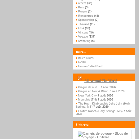
others
(35)
Peru
(5)
Prague
(2)
Rencontres
(45)
Sponsorship
(2)
Thailand
(11)
USA
(18)
Vincent
(49)
Voyage
(137)
wwoofing
(5)
more...
Blues Rules
Delsu
House Called Earth
All Around The World
Prague de nuit…
7 août 2026
Prague en Noir & Blanc
7 août 2026
New York City
7 août 2026
Memphis (TN)
7 août 2026
The Hut – Kimbrough’s Juke Joint (Holly
Springs, MS)
7 août 2026
Foxfire Ranch (Holly Springs, MS)
7 août
2026
Uniterre