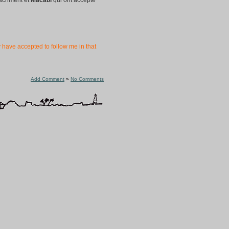
tachment et
Macabi
qui ont accepté
y have accepted to follow me in that
Add Comment
»
No Comments