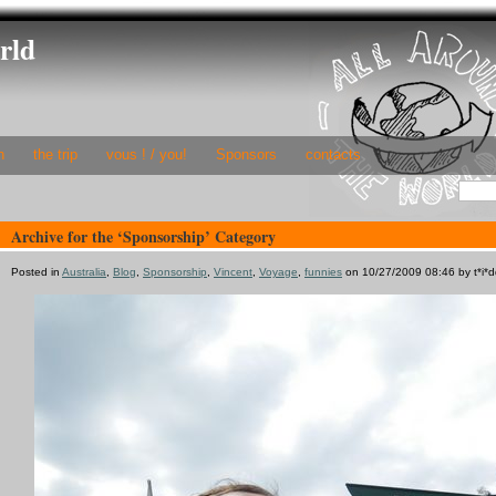
rld
h
the trip
vous ! / you!
Sponsors
contacts
Archive for the ‘Sponsorship’ Category
Posted in
Australia
,
Blog
,
Sponsorship
,
Vincent
,
Voyage
,
funnies
on 10/27/2009 08:46 by t*i*