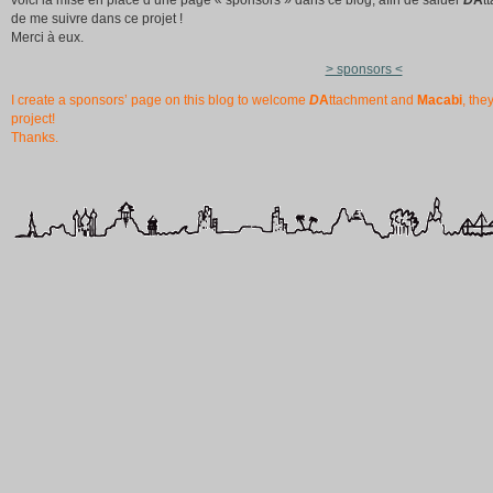
voici la mise en place d’une page « sponsors » dans ce blog, afin de saluer
D
A
t
de me suivre dans ce projet !
Merci à eux.
> sponsors <
I create a sponsors’ page on this blog to welcome
D
A
ttachment and
Macabi
, the
project!
Thanks.