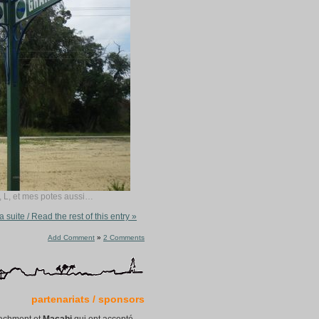
, L, et mes potes aussi…
la suite / Read the rest of this entry »
Add Comment
»
2 Comments
partenariats / sponsors