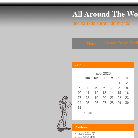
All Around The Wo
une ballade autour du monde
Home
House Called Eart
c\~/
août 2026
L
Ma
Me
J
V
S
D
1
2
3
4
5
6
7
8
9
10
11
12
13
14
15
16
17
18
19
20
21
22
23
24
25
26
27
28
29
30
31
« mar
Archives
mars 2011
(2)
juin 2010
(15)