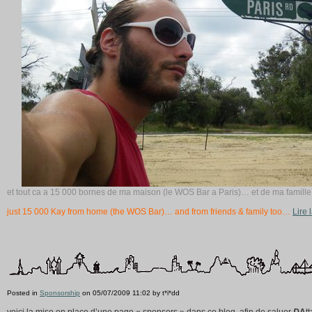
et tout ca a 15 000 bornes de ma maison (le WOS Bar a Paris)… et de ma famille
just 15 000 Kay from home (the WOS Bar)… and from friends & family too…
Lire 
Posted in
Sponsorship
on 05/07/2009 11:02 by t*i*dd