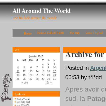
All Around The World
une ballade autour du monde
Home
House Called Earth
the trip
vous ! / you!
c\~/
Archive for
janvier 2010
L
Ma
Me
J
V
S
D
1
2
3
Posted in
Argen
4
5
6
7
8
9
10
11
12
13
14
15
16
17
18
19
20
21
22
23
24
06:53 by t*i*dd
25
26
27
28
29
30
31
« déc
fév »
Apres avoir qu
Archives
sud, la
Patag
mars 2011
(2)
juin 2010
(15)
mai 2010
(5)