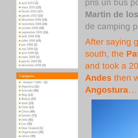
pris un bus 
avril 2010
(2)
mars 2010
(23)
Martin de lo
février 2010
(17)
janvier 2010
(10)
décembre 2009
(19)
de camping p
novembre 2009
(16)
octobre 2009
(29)
septembre 2009
(24)
août 2009
(74)
After saying 
juillet 2009
(43)
juin 2009
(2)
mai 2009
(2)
south, the
Pa
avril 2009
(2)
mars 2009
(1)
janvier 2009
(5)
and took a 2
décembre 2008
(3)
Andes
then w
Catégories
- bonjour / hello -
(1)
Argentina
(11)
Angostura
…
Australia
(56)
Blog
(12)
Bolivia
(10)
book
(23)
Chile
(12)
China
(46)
funnies
(73)
Inde
(50)
Lao
(30)
New Zealand
(1)
Organisation
(35)
others
(35)