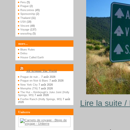
Peru
(5)
Prague
(2)
Rencontres
(45)
Sponsorship
(2)
Thailand
(11)
USA
(18)
Vincent
(49)
Voyage
(137)
wwoofing
(5)
more...
Blues Rules
Delsu
House Called Earth
All Around The World
Prague de nuit…
7 août 2026
Prague en Noir & Blanc
7 août 2026
New York City
7 août 2026
Memphis (TN)
7 août 2026
The Hut – Kimbrough’s Juke Joint (Holly
Springs, MS)
7 août 2026
Foxfire Ranch (Holly Springs, MS)
7 août
Lire la suite 
2026
Uniterre