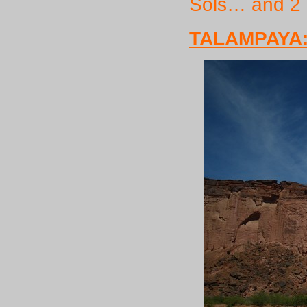
Sols… and 2 d
TALAMPAYA