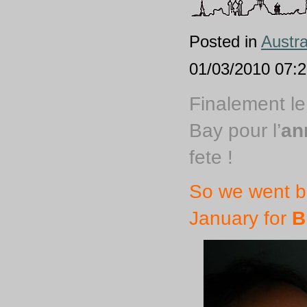
Posted in
Austra
01/03/2010 07:23
Finalement le
Bay pour l’
an
fete !
So we went ba
January for
B