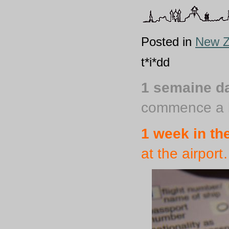
Posted in
New Z
t*i*dd
1 semaine d
commence a 
1 week in t
at the airpor