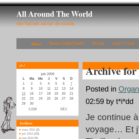
All Around The World
une ballade autour du monde
Home
House Called Earth
the trip
vous ! / you!
c\~/
Archive for
juin 2009
L
Ma
Me
J
V
S
D
1
2
3
4
5
6
7
Posted in
Organ
8
9
10
11
12
13
14
15
16
17
18
19
20
21
22
23
24
25
26
27
28
02:59 by t*i*dd
29
30
« mai
juil »
Je continue à
Archives
voyage… Et j’
mars 2011
(2)
juin 2010
(15)
mai 2010
(5)