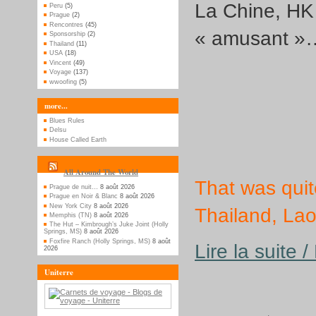
La Chine, HK e
Peru
(5)
Prague
(2)
Rencontres
(45)
« amusant »
Sponsorship
(2)
Thailand
(11)
USA
(18)
Vincent
(49)
Voyage
(137)
wwoofing
(5)
more...
Blues Rules
Delsu
House Called Earth
All Around The World
That was quite
Prague de nuit…
8 août 2026
Prague en Noir & Blanc
8 août 2026
New York City
8 août 2026
Thailand, La
Memphis (TN)
8 août 2026
The Hut – Kimbrough’s Juke Joint (Holly
Springs, MS)
8 août 2026
Foxfire Ranch (Holly Springs, MS)
8 août
Lire la suite 
2026
Uniterre