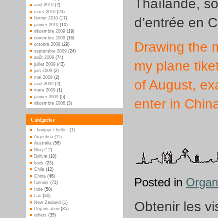
Thaïlande, so
avril 2010
(2)
mars 2010
(23)
d’entrée en 
février 2010
(17)
janvier 2010
(10)
décembre 2009
(19)
novembre 2009
(16)
Drawing the ma
octobre 2009
(29)
septembre 2009
(24)
août 2009
(74)
my plane tiket
juillet 2009
(43)
juin 2009
(2)
mai 2009
(2)
of August, ex
avril 2009
(2)
mars 2009
(1)
janvier 2009
(5)
enter in Chi
décembre 2008
(3)
Catégories
- bonjour / hello -
(1)
Argentina
(11)
Australia
(56)
Blog
(12)
Bolivia
(10)
book
(23)
Chile
(12)
China
(46)
Posted in
Organ
funnies
(73)
Inde
(50)
Lao
(30)
Obtenir les vi
New Zealand
(1)
Organisation
(35)
others
(35)