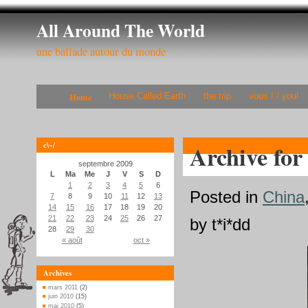
All Around The World
une ballade autour du monde
Home
House Called Earth
the trip
vous ! / you!
c\~/
Archive for
septembre 2009
L
Ma
Me
J
V
S
D
1
2
3
4
5
6
Posted in
China
7
8
9
10
11
12
13
14
15
16
17
18
19
20
21
22
23
24
25
26
27
by t*i*dd
28
29
30
« août
oct »
Archives
mars 2011
(2)
juin 2010
(15)
mai 2010
(5)