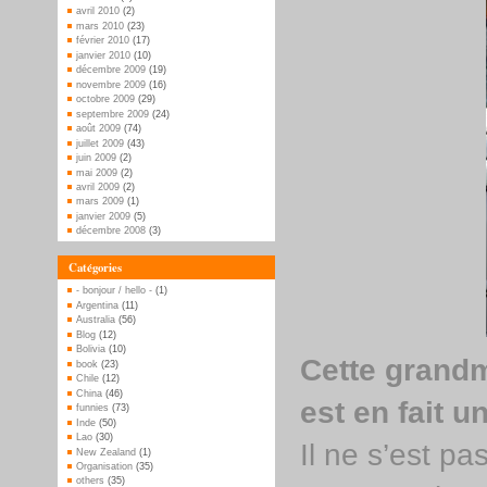
avril 2010
(2)
mars 2010
(23)
février 2010
(17)
janvier 2010
(10)
décembre 2009
(19)
novembre 2009
(16)
octobre 2009
(29)
septembre 2009
(24)
août 2009
(74)
juillet 2009
(43)
juin 2009
(2)
mai 2009
(2)
avril 2009
(2)
mars 2009
(1)
janvier 2009
(5)
décembre 2008
(3)
Catégories
- bonjour / hello -
(1)
Argentina
(11)
Australia
(56)
Blog
(12)
Bolivia
(10)
Cette grand
book
(23)
Chile
(12)
China
(46)
est en fait 
funnies
(73)
Inde
(50)
Lao
(30)
Il ne s’est pa
New Zealand
(1)
Organisation
(35)
others
(35)