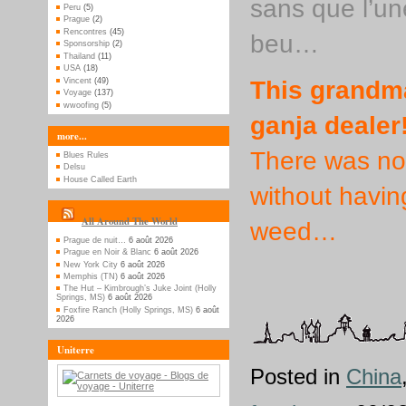
sans que l’un
Peru
(5)
Prague
(2)
Rencontres
(45)
beu…
Sponsorship
(2)
Thailand
(11)
USA
(18)
This grandma
Vincent
(49)
Voyage
(137)
wwoofing
(5)
ganja dealer
more...
There was not 
Blues Rules
Delsu
House Called Earth
without havin
All Around The World
weed…
Prague de nuit…
6 août 2026
Prague en Noir & Blanc
6 août 2026
New York City
6 août 2026
Memphis (TN)
6 août 2026
The Hut – Kimbrough’s Juke Joint (Holly
Springs, MS)
6 août 2026
Foxfire Ranch (Holly Springs, MS)
6 août
2026
Uniterre
Posted in
China