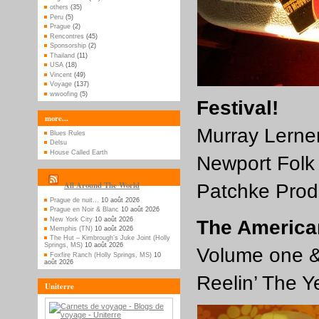
others
(35)
Peru
(5)
Prague
(2)
Rencontres
(45)
Sponsorship
(2)
Thailand
(11)
USA
(18)
Vincent
(49)
Voyage
(137)
wwoofing
(5)
Festival!
more...
Murray Lerne
Blues Rules
Delsu
House Called Earth
Newport Folk 
All Around The World
Patchke Prod
Prague de nuit…
10 août 2026
Prague en Noir & Blanc
10 août 2026
New York City
10 août 2026
The American
Memphis (TN)
10 août 2026
The Hut – Kimbrough’s Juke Joint (Holly
Springs, MS)
10 août 2026
Volume one &
Foxfire Ranch (Holly Springs, MS)
10
août 2026
Reelin’ The Y
Uniterre