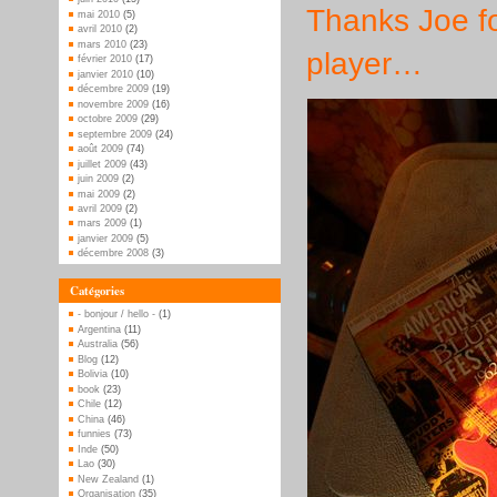
Thanks Joe f
mai 2010
(5)
avril 2010
(2)
mars 2010
(23)
player…
février 2010
(17)
janvier 2010
(10)
décembre 2009
(19)
novembre 2009
(16)
octobre 2009
(29)
septembre 2009
(24)
août 2009
(74)
juillet 2009
(43)
juin 2009
(2)
mai 2009
(2)
avril 2009
(2)
mars 2009
(1)
janvier 2009
(5)
décembre 2008
(3)
Catégories
- bonjour / hello -
(1)
Argentina
(11)
Australia
(56)
Blog
(12)
Bolivia
(10)
book
(23)
Chile
(12)
China
(46)
funnies
(73)
Inde
(50)
Lao
(30)
New Zealand
(1)
Organisation
(35)