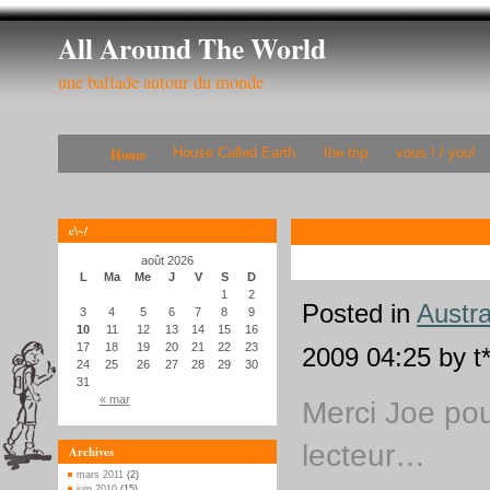
All Around The World
une ballade autour du monde
Home
House Called Earth
the trip
vous ! / you!
c\~/
août 2026
L
Ma
Me
J
V
S
D
1
2
Posted in
Austra
3
4
5
6
7
8
9
10
11
12
13
14
15
16
17
18
19
20
21
22
23
2009 04:25 by t*
24
25
26
27
28
29
30
31
« mar
Merci Joe pou
lecteur…
Archives
mars 2011
(2)
juin 2010
(15)