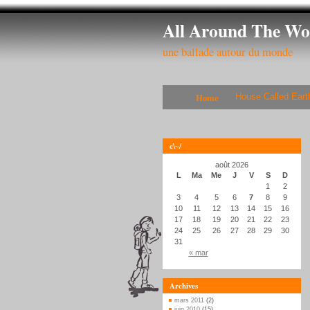
All Around The Wo
une ballade autour du monde
Home
House Called Eart
c\~/
août 2026
L
Ma
Me
J
V
S
D
1
2
3
4
5
6
7
8
9
10
11
12
13
14
15
16
17
18
19
20
21
22
23
24
25
26
27
28
29
30
31
« mar
Archives
mars 2011
(2)
juin 2010
(15)