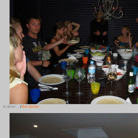
le diner…
/
the dinner…