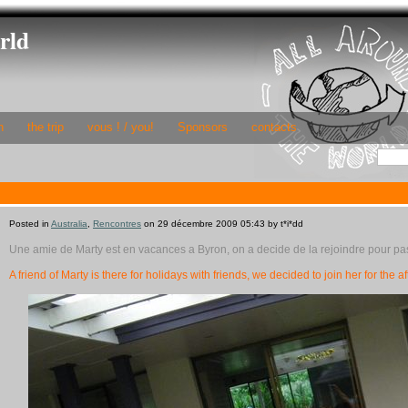
rld
h
the trip
vous ! / you!
Sponsors
contacts
Posted in
Australia
,
Rencontres
on 29 décembre 2009 05:43 by t*i*dd
Une amie de Marty est en vacances a Byron, on a decide de la rejoindre pour pas
A friend of Marty is there for holidays with friends, we decided to join her for th