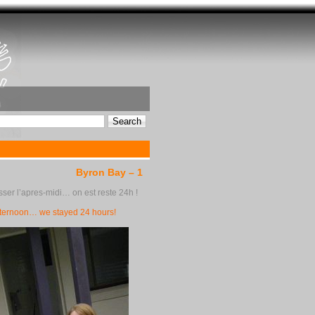
Byron Bay – 1
ser l’apres-midi… on est reste 24h !
e afternoon… we stayed 24 hours!