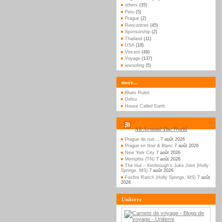
others
(35)
Peru
(5)
Prague
(2)
Rencontres
(45)
Sponsorship
(2)
Thailand
(11)
USA
(18)
Vincent
(49)
Voyage
(137)
wwoofing
(5)
more...
Blues Rules
Delsu
House Called Earth
All Around The World
Prague de nuit…
7 août 2026
Prague en Noir & Blanc
7 août 2026
New York City
7 août 2026
Memphis (TN)
7 août 2026
The Hut – Kimbrough’s Juke Joint (Holly
Springs, MS)
7 août 2026
Foxfire Ranch (Holly Springs, MS)
7 août
2026
Uniterre