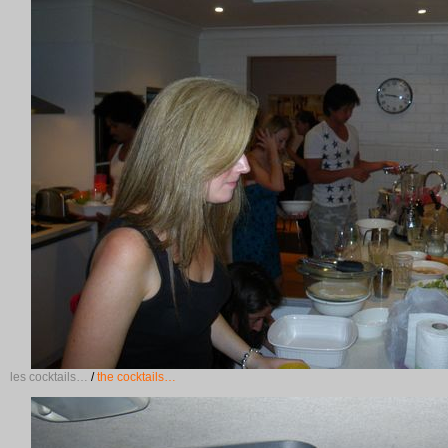
les cocktails…
/
the cocktails…