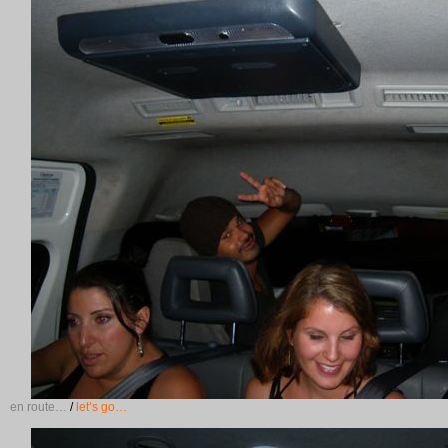
en route…
/
let’s go…