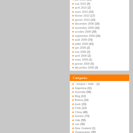
mai 2010
(5)
avril 2010
(2)
mars 2010
(23)
février 2010
(17)
janvier 2010
(10)
décembre 2009
(19)
novembre 2009
(16)
octobre 2009
(29)
septembre 2009
(24)
août 2009
(74)
juillet 2009
(43)
juin 2009
(2)
mai 2009
(2)
avril 2009
(2)
mars 2009
(1)
janvier 2009
(5)
décembre 2008
(3)
Catégories
- bonjour / hello -
(1)
Argentina
(11)
Australia
(56)
Blog
(12)
Bolivia
(10)
book
(23)
Chile
(12)
China
(46)
funnies
(73)
Inde
(50)
Lao
(30)
New Zealand
(1)
Organisation
(35)