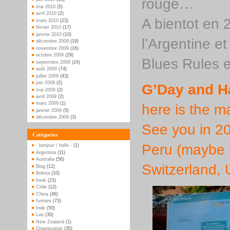
rouge…
mai 2010
(5)
avril 2010
(2)
A bientot en 
mars 2010
(23)
février 2010
(17)
janvier 2010
(10)
l’Argentine et
décembre 2009
(19)
novembre 2009
(16)
octobre 2009
(29)
Blues Rules 
septembre 2009
(24)
août 2009
(74)
juillet 2009
(43)
juin 2009
(2)
G’Day and H
mai 2009
(2)
avril 2009
(2)
mars 2009
(1)
here is the 
janvier 2009
(5)
décembre 2008
(3)
See you in 2
Catégories
Peru (maybe C
- bonjour / hello -
(1)
Argentina
(11)
Australia
(56)
Switzerland
Blog
(12)
Bolivia
(10)
book
(23)
Chile
(12)
China
(46)
funnies
(73)
Inde
(50)
Lao
(30)
New Zealand
(1)
Organisation
(35)