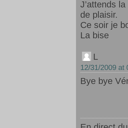
J’attends la
de plaisir.
Ce soir je bo
La bise
L
12/31/2009 at 
Bye bye Vén
En direct du 