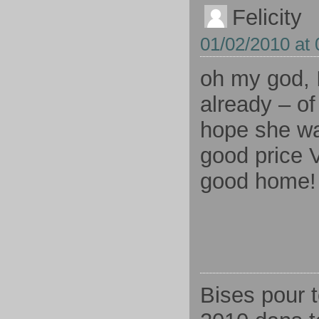
Felicity
01/02/2010 at 
oh my god, I
already – of
hope she wa
good price V
good home!
Bises pour 