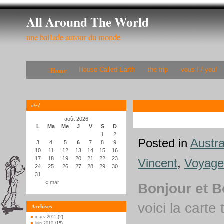
All Around The World
une ballade autour du monde
Home
House Called Earth
the trip
vous ! / you!
c\~/
août 2026
L
Ma
Me
J
V
S
D
1
2
Posted in
Austra
3
4
5
6
7
8
9
10
11
12
13
14
15
16
17
18
19
20
21
22
23
Vincent
,
Voyage
24
25
26
27
28
29
30
31
« mar
Bonjour et B
voici la carte
Archives
mars 2011
(2)
juin 2010
(15)