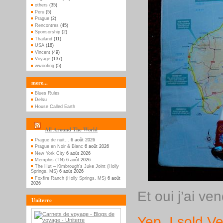
others
(35)
Peru
(5)
Prague
(2)
Rencontres
(45)
Sponsorship
(2)
Thailand
(11)
USA
(18)
Vincent
(49)
Voyage
(137)
wwoofing
(5)
more...
Blues Rules
Delsu
House Called Earth
All Around The World
Prague de nuit…
6 août 2026
Prague en Noir & Blanc
6 août 2026
New York City
6 août 2026
Memphis (TN)
6 août 2026
The Hut – Kimbrough’s Juke Joint (Holly
Springs, MS)
6 août 2026
Foxfire Ranch (Holly Springs, MS)
6 août
2026
Et oui j’ai 
Uniterre
Yep, I sold 