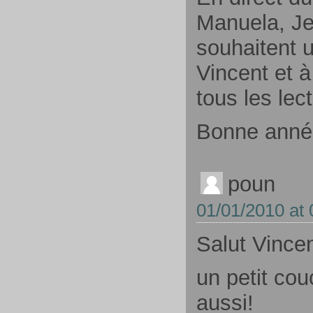
Manuela, Je
souhaitent 
Vincent et à
tous les lec
Bonne anné
poun
01/01/2010 at 
Salut Vincen
un petit cou
aussi!