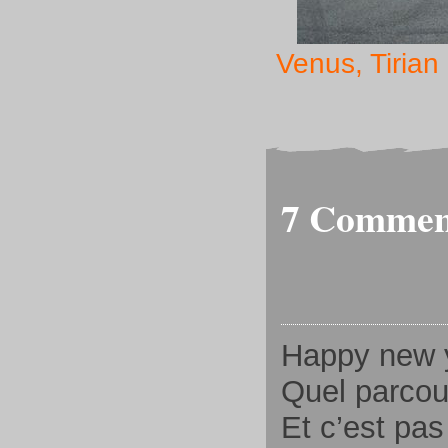
Venus, Tirian
7 Commen
Happy new y
Quel parcou
Et c’est pas 