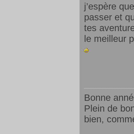
j’espère que
passer et qu
tes aventur
le meilleur 
Bonne année
Plein de bo
bien, comme