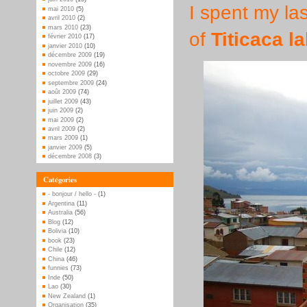
I spent my la
mai 2010
(5)
avril 2010
(2)
mars 2010
(23)
of
Titicaca l
février 2010
(17)
janvier 2010
(10)
décembre 2009
(19)
novembre 2009
(16)
octobre 2009
(29)
septembre 2009
(24)
août 2009
(74)
juillet 2009
(43)
juin 2009
(2)
mai 2009
(2)
avril 2009
(2)
mars 2009
(1)
janvier 2009
(5)
décembre 2008
(3)
Catégories
- bonjour / hello -
(1)
Argentina
(11)
Australia
(56)
Blog
(12)
Bolivia
(10)
book
(23)
Chile
(12)
China
(46)
funnies
(73)
Inde
(50)
Lao
(30)
New Zealand
(1)
Organisation
(35)