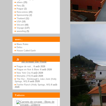
others
(35)
Peru
(5)
Prague
(2)
Rencontres
(45)
Sponsorship
(2)
Thailand
(11)
USA
(18)
Vincent
(49)
Voyage
(137)
wwoofing
(5)
more...
Blues Rules
Delsu
House Called Earth
All Around The World
Prague de nuit…
6 août 2026
Prague en Noir & Blanc
6 août 2026
New York City
6 août 2026
Memphis (TN)
6 août 2026
The Hut – Kimbrough’s Juke Joint (Holly
Springs, MS)
6 août 2026
Foxfire Ranch (Holly Springs, MS)
6 août
2026
Uniterre