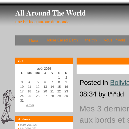
All Around The World
une ballade autour du monde
Home
House Called Earth
the trip
vous ! / you!
c\~/
août 2026
L
Ma
Me
J
V
S
D
1
2
Posted in
Bolivi
3
4
5
6
7
8
9
10
11
12
13
14
15
16
17
18
19
20
21
22
23
08:34 by t*i*dd
24
25
26
27
28
29
30
31
« mar
Mes 3 derniers
aux bords et 
Archives
mars 2011
(2)
juin 2010
(15)