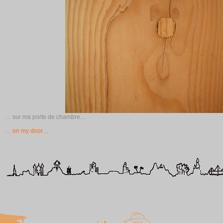
… sur ma porte de chambre…
… on my door…