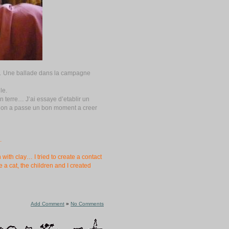
!)… Une ballade dans la campagne
le.
n terre… J’ai essaye d’etablir un
e, on a passe un bon moment a creer
.
ith clay… I tried to create a contact
e a cat, the children and I created
Add Comment
»
No Comments