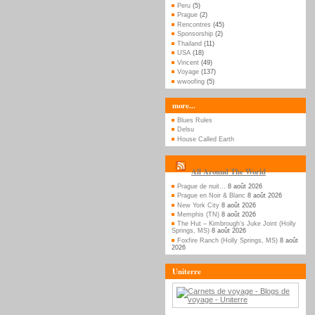
Peru
(5)
Prague
(2)
Rencontres
(45)
Sponsorship
(2)
Thailand
(11)
USA
(18)
Vincent
(49)
Voyage
(137)
wwoofing
(5)
more...
Blues Rules
Delsu
House Called Earth
All Around The World
Prague de nuit…
8 août 2026
Prague en Noir & Blanc
8 août 2026
New York City
8 août 2026
Memphis (TN)
8 août 2026
The Hut – Kimbrough’s Juke Joint (Holly
Springs, MS)
8 août 2026
Foxfire Ranch (Holly Springs, MS)
8 août
2026
Uniterre