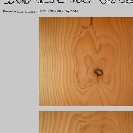
Posted in
Inde
,
funnies
on 07/05/2009 09:23 by t*i*dd