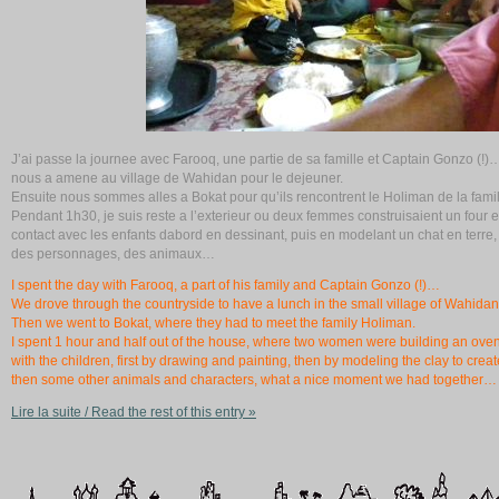
J’ai passe la journee avec Farooq, une partie de sa famille et Captain Gonzo (
nous a amene au village de Wahidan pour le dejeuner.
Ensuite nous sommes alles a Bokat pour qu’ils rencontrent le Holiman de la famil
Pendant 1h30, je suis reste a l’exterieur ou deux femmes construisaient un four e
contact avec les enfants dabord en dessinant, puis en modelant un chat en terr
des personnages, des animaux…
I spent the day with Farooq, a part of his family and Captain Gonzo (!)…
We drove through the countryside to have a lunch in the small village of Wahidan
Then we went to Bokat, where they had to meet the family Holiman.
I spent 1 hour and half out of the house, where two women were building an oven w
with the children, first by drawing and painting, then by modeling the clay to creat
then some other animals and characters, what a nice moment we had together…
Lire la suite / Read the rest of this entry »