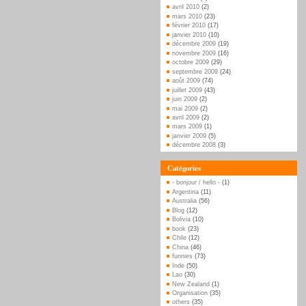
avril 2010
(2)
mars 2010
(23)
février 2010
(17)
janvier 2010
(10)
décembre 2009
(19)
novembre 2009
(16)
octobre 2009
(29)
septembre 2009
(24)
août 2009
(74)
juillet 2009
(43)
juin 2009
(2)
mai 2009
(2)
avril 2009
(2)
mars 2009
(1)
janvier 2009
(5)
décembre 2008
(3)
Catégories
- bonjour / hello -
(1)
Argentina
(11)
Australia
(56)
Blog
(12)
Bolivia
(10)
book
(23)
Chile
(12)
China
(46)
funnies
(73)
Inde
(50)
Lao
(30)
New Zealand
(1)
Organisation
(35)
others
(35)