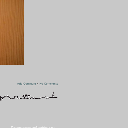
Add Comment
»
No Comments
For happiness and nothing less...