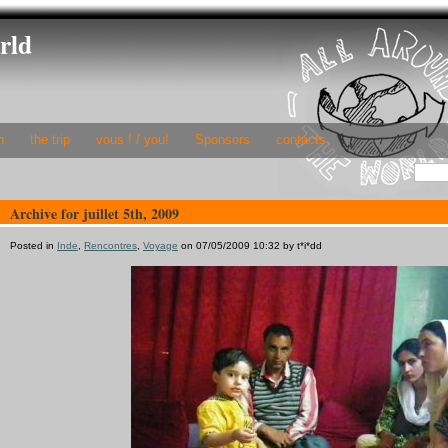
rld
h
the trip
vous ! / you!
Sponsors
contacts
Archive for juillet 5th, 2009
Posted in
Inde
,
Rencontres
,
Voyage
on 07/05/2009 10:32 by t*i*dd