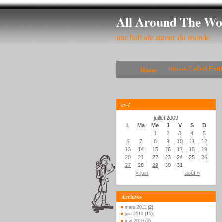
All Around The Wo
une ballade autour du monde
Home
House Called Eart
c\~/
juillet 2009
L
Ma
Me
J
V
S
D
1
2
3
4
5
6
7
8
9
10
11
12
13
14
15
16
17
18
19
20
21
22
23
24
25
26
27
28
29
30
31
« juin
août »
Archives
mars 2011
(2)
juin 2010
(15)
mai 2010
(5)