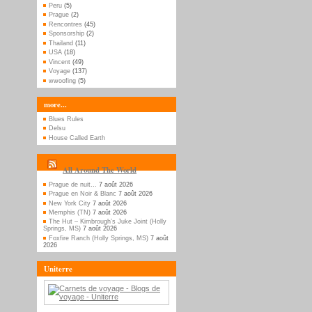
Peru
(5)
Prague
(2)
Rencontres
(45)
Sponsorship
(2)
Thailand
(11)
USA
(18)
Vincent
(49)
Voyage
(137)
wwoofing
(5)
more...
Blues Rules
Delsu
House Called Earth
All Around The World
Prague de nuit…
7 août 2026
Prague en Noir & Blanc
7 août 2026
New York City
7 août 2026
Memphis (TN)
7 août 2026
The Hut – Kimbrough’s Juke Joint (Holly
Springs, MS)
7 août 2026
Foxfire Ranch (Holly Springs, MS)
7 août
2026
Uniterre