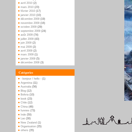
avril 2010
(2)
mars 2010
(23)
février 2010
(17)
janvier 2010
(10)
décembre 2009
(19)
novembre 2009
(16)
octobre 2009
(29)
septembre 2009
(24)
août 2009
(74)
juillet 2009
(43)
juin 2009
(2)
mai 2009
(2)
avril 2009
(2)
mars 2009
(1)
janvier 2009
(5)
décembre 2008
(3)
Catégories
- bonjour / hello -
(1)
Argentina
(11)
Australia
(56)
Blog
(12)
Bolivia
(10)
book
(23)
Chile
(12)
China
(46)
funnies
(73)
Inde
(50)
Lao
(30)
New Zealand
(1)
Organisation
(35)
others
(35)