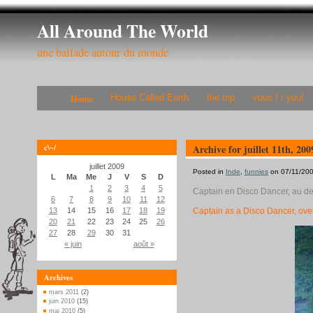
All Around The World
une ballade autour du monde
Home
House Called Earth
the trip
vous ! / you!
c\~/
Archive for juillet 11th, 200
juillet 2009
Posted in
Inde
,
funnies
on 07/11/2009
L
Ma
Me
J
V
S
D
1
2
3
4
5
Captain en Disco Dancer, au 
6
7
8
9
10
11
12
13
14
15
16
17
18
19
Captain as a Disco Dancer, ove
20
21
22
23
24
25
26
27
28
29
30
31
« juin
août »
Archives
mars 2011
(2)
juin 2010
(15)
mai 2010
(5)