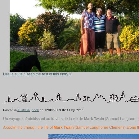
Lire la suite / Read the rest of this entry »
Posted in
Australia
,
book
on 12/08/2009 02:41 by t*i*dd
Un voyage rafraichissant au travers de la vie de
Mark Twain
(Samuel Langhorne 
A coolin trip trhough the life of
Mark Twain
(Samuel Langhorne Clemens) along th