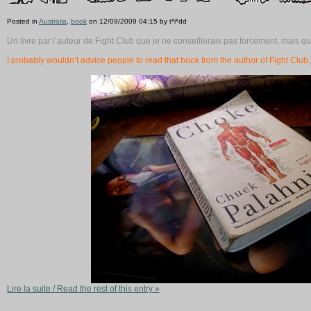
Posted in
Australia
,
book
on 12/09/2009 04:15 by t*i*dd
Un livre par l’auteur de Fight Club que je ne conseillerais pas forcement, mais qu
I probably wouldn’t advice people to read that book from the author of Fight Club, 
Lire la suite / Read the rest of this entry »