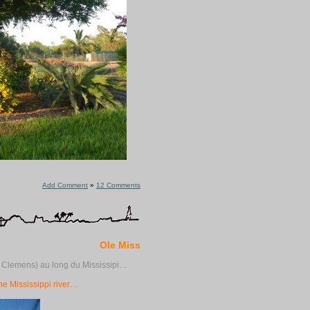
Add Comment
»
12 Comments
Ole Miss
Clemens) au long du Mississipi…
e Mississippi river…