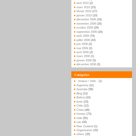
avril 2010
(2)
mars 2010
(23)
février 2010
(17)
janvier 2010
(10)
décembre 2009
(19)
novembre 2009
(16)
octobre 2009
(29)
septembre 2009
(24)
août 2009
(74)
juillet 2009
(43)
juin 2009
(2)
mai 2009
(2)
avril 2009
(2)
mars 2009
(1)
janvier 2009
(5)
décembre 2008
(3)
Catégories
- bonjour / hello -
(1)
Argentina
(11)
Australia
(56)
Blog
(12)
Bolivia
(10)
book
(23)
Chile
(12)
China
(46)
funnies
(73)
Inde
(50)
Lao
(30)
New Zealand
(1)
Organisation
(35)
others
(35)