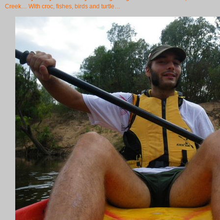
Creek… With croc, fishes, birds and turtle…