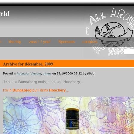
rld
h
the trip
vous ! / you!
Sponsors
contacts
Archive for décembre, 2009
Posted in
Australia
,
Vincent
,
others
on 12/16/2009 02:32 by t*i*dd
Je suis a
Bundaberg
mais je bois du
Hoochery
…
I’m in
Bundaberg
but I drink
Hoochery
…