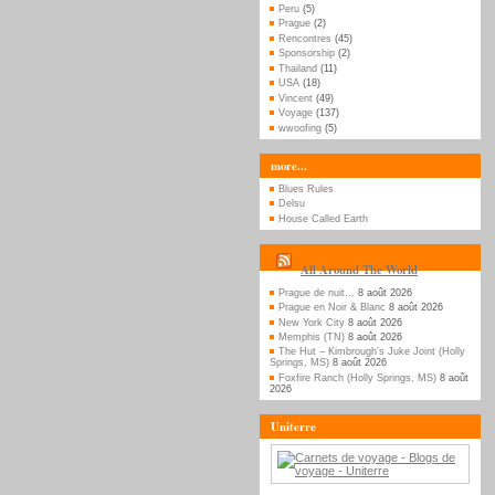
Peru
(5)
Prague
(2)
Rencontres
(45)
Sponsorship
(2)
Thailand
(11)
USA
(18)
Vincent
(49)
Voyage
(137)
wwoofing
(5)
more...
Blues Rules
Delsu
House Called Earth
All Around The World
Prague de nuit…
8 août 2026
Prague en Noir & Blanc
8 août 2026
New York City
8 août 2026
Memphis (TN)
8 août 2026
The Hut – Kimbrough’s Juke Joint (Holly
Springs, MS)
8 août 2026
Foxfire Ranch (Holly Springs, MS)
8 août
2026
Uniterre