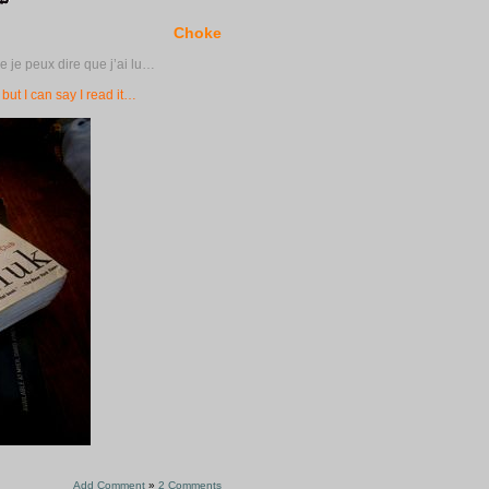
Choke
e je peux dire que j’ai lu…
but I can say I read it…
Add Comment
»
2 Comments