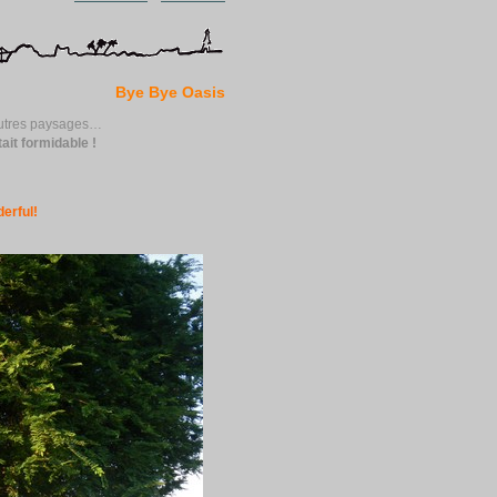
Bye Bye Oasis
d’autres paysages…
it formidable !
erful!