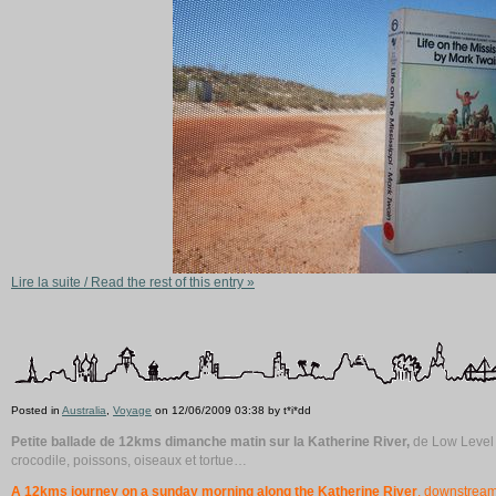
Lire la suite / Read the rest of this entry »
Posted in
Australia
,
Voyage
on 12/06/2009 03:38 by t*i*dd
Petite ballade de 12kms dimanche matin sur la Katherine River,
de Low Level
crocodile, poissons, oiseaux et tortue…
A 12kms journey on a sunday morning along the Katherine River
, downstream