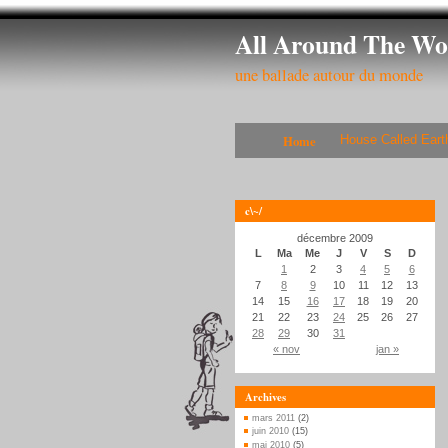
All Around The Wo
une ballade autour du monde
Home
House Called Eart
c\~/
décembre 2009
L
Ma
Me
J
V
S
D
1
2
3
4
5
6
7
8
9
10
11
12
13
14
15
16
17
18
19
20
21
22
23
24
25
26
27
28
29
30
31
« nov
jan »
Archives
mars 2011
(2)
juin 2010
(15)
mai 2010
(5)