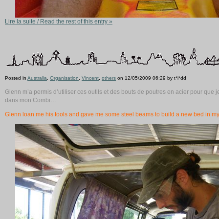
Lire la suite / Read the rest of this entry »
Posted in
Australia
,
Organisation
,
Vincent
,
others
on 12/05/2009 06:29 by t*i*dd
Glenn m’a permis d’utiliser ces outils et des bouts de poutres en acier pour que je
dans mon Combi…
Glenn loan me his tools and gave me some steel beams to build a new bed in my