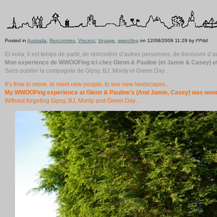
Posted in
Australia
,
Rencontres
,
Vincent
,
Voyage
,
wwoofing
on 12/08/2009 11:29 by t*i*dd
Et voila, il est temps de partir, de rencontrer d’autres personnes, de decouvrir 
Mon experience de WWOOFing ici chez Glenn & Pauline (et Jamie & Casey) eta
Sans oublier la compagnie de Gipsy, BJ, Monty et Green Day…
It’s time to move, to meet new people, to see new landscapes…
My WWOOFing experience at Glenn & Pauline’s (And Jamie, Casey) was wond
Without forgeting Gipsy, BJ, Monty and Green Day…