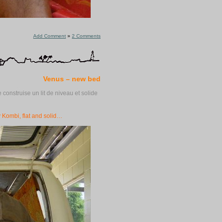
Add Comment
»
2 Comments
Venus – new bed
 construise un lit de niveau et solide
 Kombi, flat and solid…