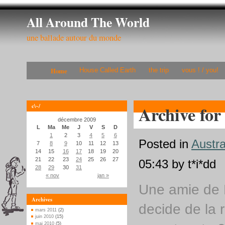
All Around The World
une ballade autour du monde
Home
House Called Earth
the trip
vous ! / you!
c\~/
Archive for
décembre 2009
L
Ma
Me
J
V
S
D
1
2
3
4
5
6
Posted in
Austra
7
8
9
10
11
12
13
14
15
16
17
18
19
20
21
22
23
24
25
26
27
05:43 by t*i*dd
28
29
30
31
« nov
jan »
Une amie de 
Archives
decide de la 
mars 2011
(2)
juin 2010
(15)
mai 2010
(5)