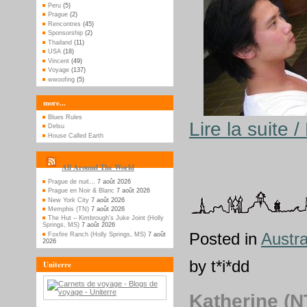
Peru
(5)
Prague
(2)
Rencontres
(45)
Sponsorship
(2)
Thailand
(11)
USA
(18)
Vincent
(49)
Voyage
(137)
wwoofing
(5)
more...
Blues Rules
Lire la suite 
Delsu
House Called Earth
All Around The World
Prague de nuit…
7 août 2026
Prague en Noir & Blanc
7 août 2026
New York City
7 août 2026
Memphis (TN)
7 août 2026
The Hut – Kimbrough’s Juke Joint (Holly
Springs, MS)
7 août 2026
Posted in
Austra
Foxfire Ranch (Holly Springs, MS)
7 août
2026
by t*i*dd
Uniterre
Katherine (N