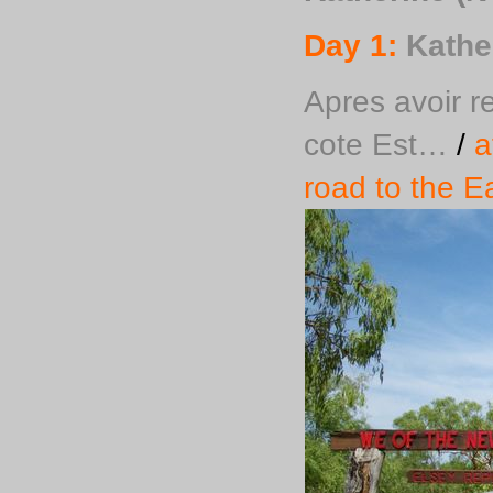
Day 1:
Kather
Apres avoir re
cote Est…
/
af
road to the 