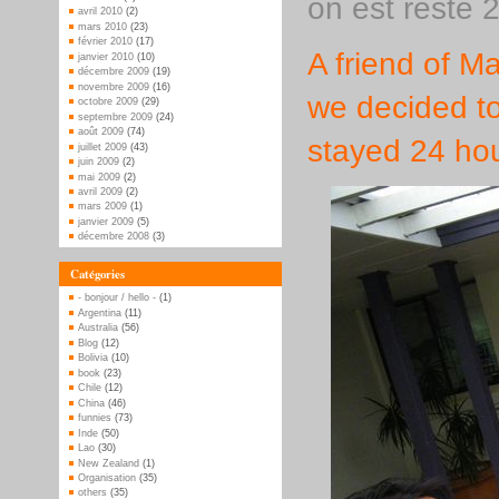
on est reste 2
avril 2010
(2)
mars 2010
(23)
février 2010
(17)
A friend of Ma
janvier 2010
(10)
décembre 2009
(19)
novembre 2009
(16)
we decided to
octobre 2009
(29)
septembre 2009
(24)
août 2009
(74)
stayed 24 hou
juillet 2009
(43)
juin 2009
(2)
mai 2009
(2)
avril 2009
(2)
mars 2009
(1)
janvier 2009
(5)
décembre 2008
(3)
Catégories
- bonjour / hello -
(1)
Argentina
(11)
Australia
(56)
Blog
(12)
Bolivia
(10)
book
(23)
Chile
(12)
China
(46)
funnies
(73)
Inde
(50)
Lao
(30)
New Zealand
(1)
Organisation
(35)
others
(35)