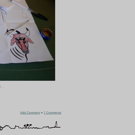
pe…
Add Comment
»
7 Comments