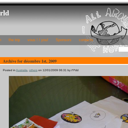
rld
h
the trip
vous ! / you!
Sponsors
contacts
Archive for décembre 1st, 2009
Posted in
Australia
,
others
on 12/01/2009 06:31 by t*i*dd