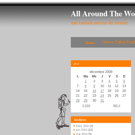
All Around The Wo
une ballade autour du monde
Home
House Called Eart
c\~/
décembre 2009
L
Ma
Me
J
V
S
D
1
2
3
4
5
6
7
8
9
10
11
12
13
14
15
16
17
18
19
20
21
22
23
24
25
26
27
28
29
30
31
« nov
jan »
Archives
mars 2011
(2)
juin 2010
(15)
mai 2010
(5)