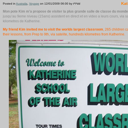
Kat
Posted in
Australia
,
Voyage
on 12/01/2009 06:00 by t*i*dd
Mon pote Kim m’a propose de visiter la plus grande salle de classe du monde
jusqu’au 9eme niveau (15ans) assistent en direct et en video a leurs cours, via sa
kilometres de Katherine.
My friend Kim invited me to visit the worlds largest classroom
, 265 children c
their lessons, from Prep to 9th, via satelite, hundreds kilometres from Katherine.