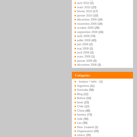
avril 2010
(2)
mars 2010
(23)
février 2010
(17)
janvier 2010
(10)
décembre 2009
(19)
novembre 2009
(16)
octobre 2009
(29)
septembre 2009
(24)
août 2009
(74)
juillet 2009
(43)
juin 2009
(2)
mai 2009
(2)
avril 2009
(2)
mars 2009
(1)
janvier 2009
(5)
décembre 2008
(3)
Catégories
- bonjour / hello -
(1)
Argentina
(11)
Australia
(56)
Blog
(12)
Bolivia
(10)
book
(23)
Chile
(12)
China
(46)
funnies
(73)
Inde
(50)
Lao
(30)
New Zealand
(1)
Organisation
(35)
others
(35)