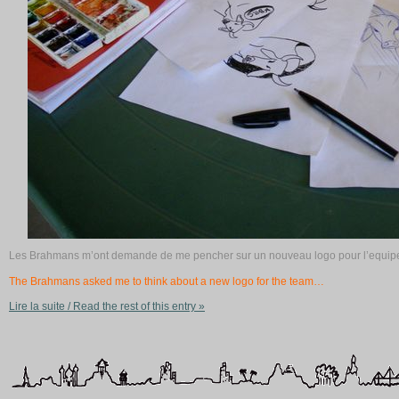
Les Brahmans m’ont demande de me pencher sur un nouveau logo pour l’equi
The Brahmans asked me to think about a new logo for the team…
Lire la suite / Read the rest of this entry »