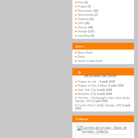
Peru
(5)
Prague
(2)
Rencontres
(45)
Sponsorship
(2)
Thailand
(11)
USA
(18)
Vincent
(49)
Voyage
(137)
wwoofing
(5)
more...
Blues Rules
Delsu
House Called Earth
All Around The World
Prague de nuit…
6 août 2026
Prague en Noir & Blanc
6 août 2026
New York City
6 août 2026
Memphis (TN)
6 août 2026
The Hut – Kimbrough’s Juke Joint (Holly
Springs, MS)
6 août 2026
Foxfire Ranch (Holly Springs, MS)
6 août
2026
Uniterre