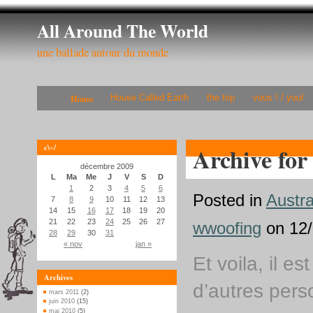
All Around The World
une ballade autour du monde
Home
House Called Earth
the trip
vous ! / you!
c\~/
Archive for
décembre 2009
L
Ma
Me
J
V
S
D
1
2
3
4
5
6
Posted in
Austra
7
8
9
10
11
12
13
14
15
16
17
18
19
20
21
22
23
24
25
26
27
wwoofing
on 12/
28
29
30
31
« nov
jan »
Et voila, il e
Archives
d’autres pers
mars 2011
(2)
juin 2010
(15)
mai 2010
(5)