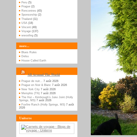
Peru
(5)
Prague
(2)
Rencontres
(45)
Sponsorship
(2)
Thailand
(11)
USA
(18)
Vincent
(49)
Voyage
(137)
wwoofing
(5)
more...
Blues Rules
Delsu
House Called Earth
All Around The World
Prague de nuit…
7 août 2026
Prague en Noir & Blanc
7 août 2026
New York City
7 août 2026
Memphis (TN)
7 août 2026
The Hut – Kimbrough’s Juke Joint (Holly
Springs, MS)
7 août 2026
Foxfire Ranch (Holly Springs, MS)
7 août
2026
Uniterre