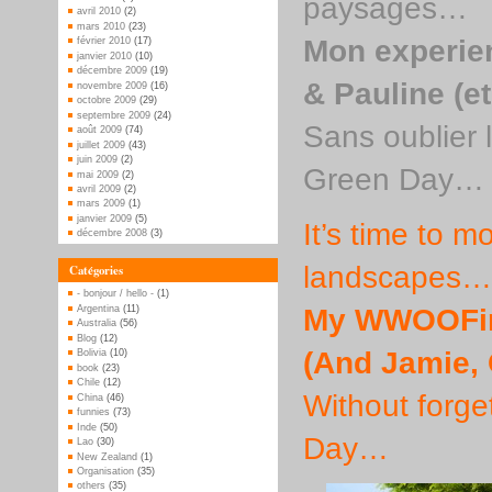
paysages…
avril 2010
(2)
mars 2010
(23)
Mon experie
février 2010
(17)
janvier 2010
(10)
décembre 2009
(19)
& Pauline (e
novembre 2009
(16)
octobre 2009
(29)
septembre 2009
(24)
Sans oublier 
août 2009
(74)
juillet 2009
(43)
juin 2009
(2)
Green Day…
mai 2009
(2)
avril 2009
(2)
mars 2009
(1)
janvier 2009
(5)
It’s time to 
décembre 2008
(3)
landscapes…
Catégories
- bonjour / hello -
(1)
Argentina
(11)
My WWOOFing
Australia
(56)
Blog
(12)
(And Jamie,
Bolivia
(10)
book
(23)
Chile
(12)
Without forge
China
(46)
funnies
(73)
Inde
(50)
Day…
Lao
(30)
New Zealand
(1)
Organisation
(35)
others
(35)