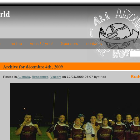
rld
h
the trip
vous ! / you!
Sponsors
contacts
Archive for décembre 4th, 2009
Bra
Posted in
Australia
,
Rencontres
,
Vincent
on 12/04/2009 06:07 by t*i*dd