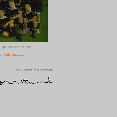
quipe, des sacres potes…
wonderful mates…
Add Comment
»
11 Comments