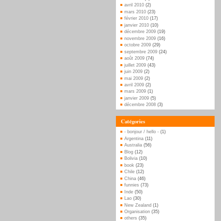
avril 2010
(2)
mars 2010
(23)
février 2010
(17)
janvier 2010
(10)
décembre 2009
(19)
novembre 2009
(16)
octobre 2009
(29)
septembre 2009
(24)
août 2009
(74)
juillet 2009
(43)
juin 2009
(2)
mai 2009
(2)
avril 2009
(2)
mars 2009
(1)
janvier 2009
(5)
décembre 2008
(3)
Catégories
- bonjour / hello -
(1)
Argentina
(11)
Australia
(56)
Blog
(12)
Bolivia
(10)
book
(23)
Chile
(12)
China
(46)
funnies
(73)
Inde
(50)
Lao
(30)
New Zealand
(1)
Organisation
(35)
others
(35)