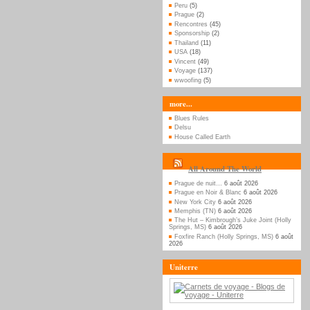
Peru
(5)
Prague
(2)
Rencontres
(45)
Sponsorship
(2)
Thailand
(11)
USA
(18)
Vincent
(49)
Voyage
(137)
wwoofing
(5)
more...
Blues Rules
Delsu
House Called Earth
All Around The World
Prague de nuit…
6 août 2026
Prague en Noir & Blanc
6 août 2026
New York City
6 août 2026
Memphis (TN)
6 août 2026
The Hut – Kimbrough’s Juke Joint (Holly
Springs, MS)
6 août 2026
Foxfire Ranch (Holly Springs, MS)
6 août
2026
Uniterre