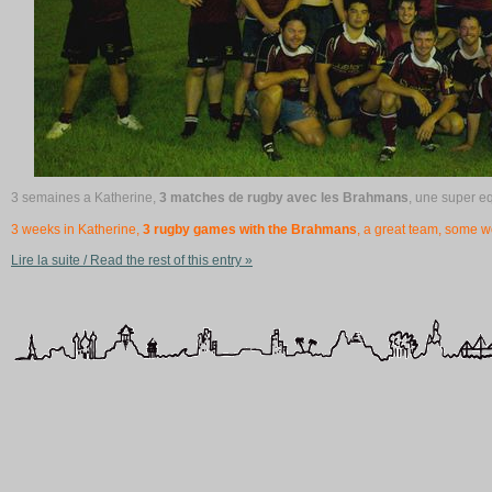
3 semaines a Katherine,
3 matches de rugby avec les Brahmans
, une super e
3 weeks in Katherine,
3 rugby games with the Brahmans
, a great team, some 
Lire la suite / Read the rest of this entry »