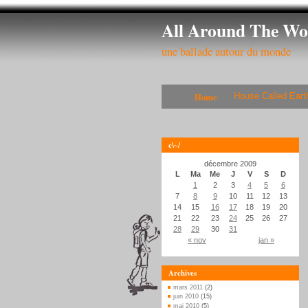
All Around The Wo
une ballade autour du monde
Home
House Called Eart
c\~/
décembre 2009
L
Ma
Me
J
V
S
D
1
2
3
4
5
6
7
8
9
10
11
12
13
14
15
16
17
18
19
20
21
22
23
24
25
26
27
28
29
30
31
« nov
jan »
Archives
mars 2011
(2)
juin 2010
(15)
mai 2010
(5)